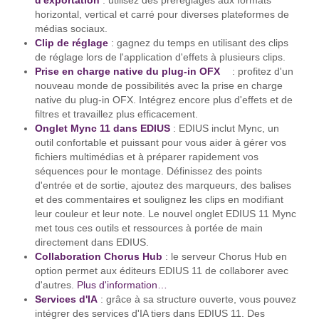
d'exportation
: utilisez des préréglages aux formats
horizontal, vertical et carré pour diverses plateformes de
médias sociaux.
Clip de réglage
: gagnez du temps en utilisant des clips
de réglage lors de l'application d'effets à plusieurs clips.
Prise en charge native du plug-in OFX
: profitez d'un
nouveau monde de possibilités avec la prise en charge
native du plug-in OFX. Intégrez encore plus d'effets et de
filtres et travaillez plus efficacement.
Onglet Mync 11 dans EDIUS
: EDIUS inclut Mync, un
outil confortable et puissant pour vous aider à gérer vos
fichiers multimédias et à préparer rapidement vos
séquences pour le montage. Définissez des points
d'entrée et de sortie, ajoutez des marqueurs, des balises
et des commentaires et soulignez les clips en modifiant
leur couleur et leur note. Le nouvel onglet EDIUS 11 Mync
met tous ces outils et ressources à portée de main
directement dans EDIUS.
Collaboration Chorus Hub
: le serveur Chorus Hub en
option permet aux éditeurs EDIUS 11 de collaborer avec
d'autres.
Plus d'information…
Services d'IA
: grâce à sa structure ouverte, vous pouvez
intégrer des services d'IA tiers dans EDIUS 11. Des