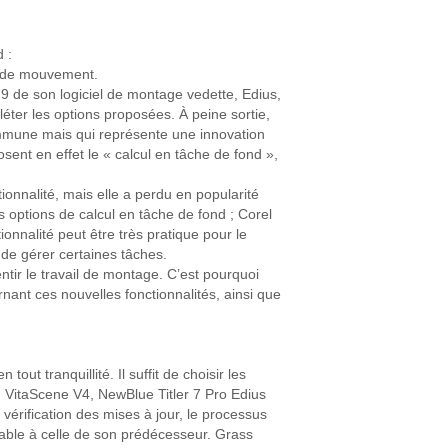
d :
vi de mouvement.
 9 de son logiciel de montage vedette, Edius,
éter les options proposées. À peine sortie,
commune mais qui représente une innovation
ent en effet le « calcul en tâche de fond »,
tionnalité, mais elle a perdu en popularité
s options de calcul en tâche de fond ; Corel
ionnalité peut être très pratique pour le
 de gérer certaines tâches.
ntir le travail de montage. C’est pourquoi
nant ces nouvelles fonctionnalités, ainsi que
ut tranquillité. Il suffit de choisir les
 VitaScene V4, NewBlue Titler 7 Pro Edius
 vérification des mises à jour, le processus
able à celle de son prédécesseur. Grass