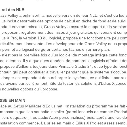
 roi des NLE
ass Valley a enfin sorti la nouvelle version de leur NLE, et c’est du lour
ius inclut désormais des options de calcul en tâche de fond et de sui
ndant environ trois ans, Grass Valley a assuré le support de la version
 proposant régulièrement des mises à jour gratuites qui venaient compl
ius X Pro, la version 10 du logiciel, propose une fonctionnalité peu 
rticulièrement innovante. Les développeurs de Grass Valley nous propos
i permet au logiciel de gérer certaines tâches en arrière-plan.
 n’est pas la première fois qu’un logiciel de montage intègre cette fonc
ec le temps. Il y a quelques années, de nombreux logiciels offraient de
 propose d’ailleurs toujours dans Pinnacle Studio 24, et ce type de fonct
nteur, qui peut continuer à travailler pendant que le système s’occupe
 danger est cependant de surcharger le système, ce qui finirait par rale
us avions particulièrement hâte de tester les solutions d’Edius X concer
s nouvelles options qu’il propose.
RISE EN MAIN
âce au Setup Manager d’Edius.net, l’installation du programme se fait en to
mposants que l’on souhaite installer (parmi lesquels on compte Prodad
ition, et quatre filtres audio Acon personnalisés) puis, après une rapide
installation commence. La prise en main d’Edius X Pro est assez sembl