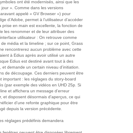
symboles ont été modernisés, ainsi que les
 du jour ». Comme dans les versions
uparavant appelé « GV Browser ») pour
ridge d’Adobe, permet à l’utilisateur d’accéder
prise en main est excellente, la fonction de
, de les renommer et de leur attribuer des
’interface utilisateur : On retrouve comme
 de média et la timeline ; sur ce point, Grass
us ne rencontrerez aucun problème avec cette
ient à Edius après avoir utilisé un autre
sque Edius est destiné avant tout à des
, et demande un certain niveau d’initiation.
ons de découpage. Ces derniers peuvent être
t important : les réglages du story-board
tés (par exemple des vidéos en UHD 25p. Si
eline et affichera un message d’erreur
r, et disposent désormais d’aperçus, ce qui
éficier d’une refonte graphique pour être
ngé depuis la version précédente.
 les réglages prédéfinis demandera
es fenêtres peuvent être disposées librement,