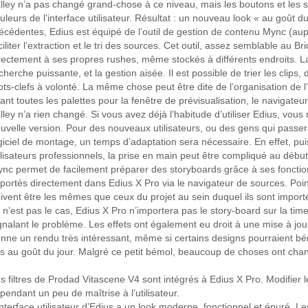
lley n’a pas changé grand-chose à ce niveau, mais les boutons et les 
uleurs de l’interface utilisateur. Résultat : un nouveau look « au goût
écédentes, Edius est équipé de l’outil de gestion de contenu Mync (a
ciliter l’extraction et le tri des sources. Cet outil, assez semblable au B
rectement à ses propres rushes, même stockés à différents endroits. La 
cherche puissante, et la gestion aisée. Il est possible de trier les clips
ts-clefs à volonté. La même chose peut être dite de l’organisation de l
ant toutes les palettes pour la fenêtre de prévisualisation, le navigateur
lley n’a rien changé. Si vous avez déjà l’habitude d’utiliser Edius, vo
uvelle version. Pour des nouveaux utilisateurs, ou des gens qui passera
giciel de montage, un temps d’adaptation sera nécessaire. En effet, pui
ilisateurs professionnels, la prise en main peut être compliqué au début
nc permet de facilement préparer des storyboards grâce à ses foncti
portés directement dans Edius X Pro via le navigateur de sources. Poin
ivent être les mêmes que ceux du projet au sein duquel ils sont impor
 n’est pas le cas, Edius X Pro n’importera pas le story-board sur la tim
gnalant le problème. Les effets ont également eu droit à une mise à jou
nne un rendu très intéressant, même si certains designs pourraient bén
s au goût du jour. Malgré ce petit bémol, beaucoup de choses ont cha
s filtres de Prodad Vitascene V4 sont intégrés à Edius X Pro. Modifier
pendant un peu de maîtrise à l’utilisateur.
interface utilisateur d’Edius a un look moderne, fonctionnel et épuré. L