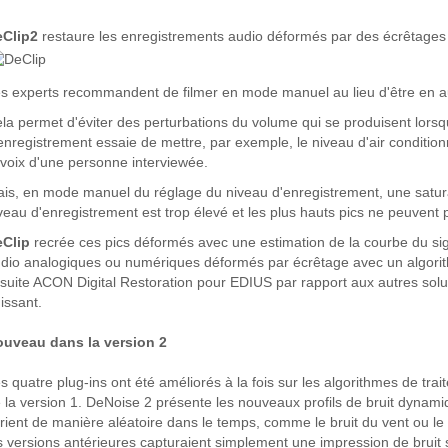
eClip2
restaure les enregistrements audio déformés par des écrêtage
s experts recommandent de filmer en mode manuel au lieu d'être en 
la permet d'éviter des perturbations du volume qui se produisent lors
enregistrement essaie de mettre, par exemple, le niveau d'air conditio
 voix d'une personne interviewée.
is, en mode manuel du réglage du niveau d'enregistrement, une saturati
veau d'enregistrement est trop élevé et les plus hauts pics ne peuvent 
eClip
recrée ces pics déformés avec une estimation de la courbe du si
dio analogiques ou numériques déformés par écrêtage avec un algori
 suite ACON Digital Restoration pour EDIUS par rapport aux autres solut
issant.
uveau dans la version 2
s quatre plug-ins ont été améliorés à la fois sur les algorithmes de trait
 la version 1. DeNoise 2 présente les nouveaux profils de bruit dynamiq
rient de manière aléatoire dans le temps, comme le bruit du vent ou l
s versions antérieures capturaient simplement une impression de bruit 