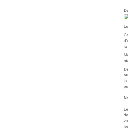
D
Le
Ce
d'
la
Ma
ni
D
au
la
pu
No
Le
de
va
le