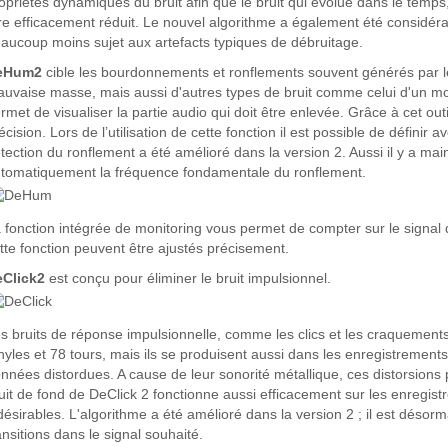
opriétés dynamiques du bruit afin que le bruit qui évolue dans le temp
re efficacement réduit. Le nouvel algorithme a également été considéra
aucoup moins sujet aux artefacts typiques de débruitage.
eHum2
cible les bourdonnements et ronflements souvent générés par 
uvaise masse, mais aussi d'autres types de bruit comme celui d'un mot
rmet de visualiser la partie audio qui doit être enlevée. Grâce à cet ou
écision. Lors de l’utilisation de cette fonction il est possible de définir
tection du ronflement a été amélioré dans la version 2. Aussi il y a m
tomatiquement la fréquence fondamentale du ronflement.
 fonction intégrée de monitoring vous permet de compter sur le signal
tte fonction peuvent être ajustés précisement.
eClick2
est conçu pour éliminer le bruit impulsionnel.
s bruits de réponse impulsionnelle, comme les clics et les craquement
nyles et 78 tours, mais ils se produisent aussi dans les enregistremen
nnées distordues. A cause de leur sonorité métallique, ces distorsions
uit de fond de DeClick 2 fonctionne aussi efficacement sur les enregi
désirables. L'algorithme a été amélioré dans la version 2 ; il est désorm
ansitions dans le signal souhaité.