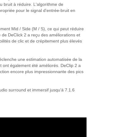
u bruit à réduire. L'algorithme de
ropriée pour le signal d'entrée-bruit en
ent Mid / Side (M / S), ce qui peut réduire
e de DeClick 2 a reçu des améliorations et
ilités de clic et de crépitement plus élevés
clenche une estimation automatisée de la
nt ont également été améliorés. DeClip 2 a
uction encore plus impressionnante des pics
udio surround et immersif jusqu'à 7.1.6