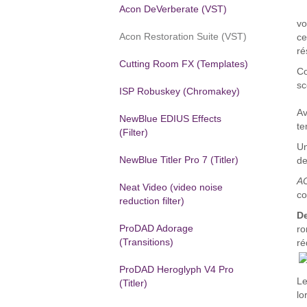
Acon DeVerberate (VST)
vo
Acon Restoration Suite (VST)
ce
ré
Cutting Room FX (Templates)
Co
sc
ISP Robuskey (Chromakey)
A
NewBlue EDIUS Effects
te
(Filter)
Un
NewBlue Titler Pro 7 (Titler)
de
AC
Neat Video (video noise
co
reduction filter)
D
ProDAD Adorage
ro
(Transitions)
ré
ProDAD Heroglyph V4 Pro
Le
(Titler)
lo