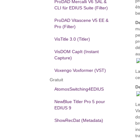
pr
ProDAD Mercalli V6 SAL &
êt
CLI für EDIUS Suite (Filter)
be
ProDAD Vitascene V5 EE &
D
Pro (Filter)
ma
pe
VisTitle 3.0 (Titler)
pr
dé
VisDOM CapIt (Instant
au
Capture)
Voxengo Voxformer (VST)
La
ce
Gratuit
D
AtomosSwitching4EDIUS
NewBlue Titler Pro 5 pour
Le
EDIUS 9
Vi
do
ShowRecDat (Metadata)
br
in
tr