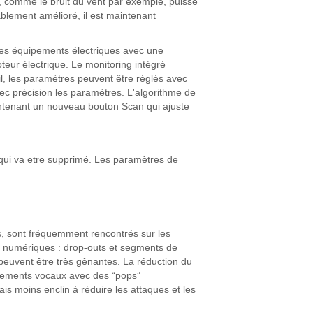
s, comme le bruit du vent par exemple, puisse
blement amélioré, il est maintenant
les équipements électriques avec une
eur électrique. Le monitoring intégré
til, les paramètres peuvent être réglés avec
 avec précision les paramètres. L'algorithme de
aintenant un nouveau bouton Scan qui ajuste
 qui va etre supprimé. Les paramètres de
s, sont fréquemment rencontrés sur les
ts numériques : drop-outs et segments de
 peuvent être très gênantes. La réduction du
strements vocaux avec des “pops”
ais moins enclin à réduire les attaques et les