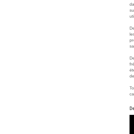
da
su
ut
De
le
pr
sa
De
fr
ét
de
To
ca
D