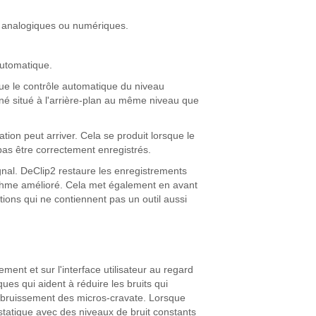
s analogiques ou numériques.
automatique.
que le contrôle automatique du niveau
nné situé à l'arrière-plan au même niveau que
on peut arriver. Cela se produit lorsque le
pas être correctement enregistrés.
gnal. DeClip2 restaure les enregistrements
thme amélioré. Cela met également en avant
ions qui ne contiennent pas un outil aussi
ement et sur l'interface utilisateur au regard
ues qui aident à réduire les bruits qui
e bruissement des micros-cravate. Lorsque
statique avec des niveaux de bruit constants