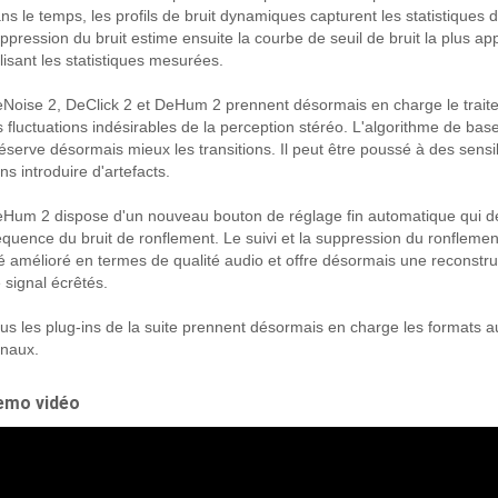
ns le temps, les profils de bruit dynamiques capturent les statistiques d
ppression du bruit estime ensuite la courbe de seuil de bruit la plus app
ilisant les statistiques mesurées.
Noise 2, DeClick 2 et DeHum 2 prennent désormais en charge le traitem
s fluctuations indésirables de la perception stéréo. L'algorithme de bas
éserve désormais mieux les transitions. Il peut être poussé à des sensib
ns introduire d'artefacts.
Hum 2 dispose d'un nouveau bouton de réglage fin automatique qui dé
équence du bruit de ronflement. Le suivi et la suppression du ronfleme
é amélioré en termes de qualité audio et offre désormais une reconstr
 signal écrêtés.
us les plug-ins de la suite prennent désormais en charge les formats a
naux.
emo vidéo