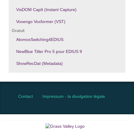
VisDOM CapIt (Instant Capture)
Voxengo Voxformer (VST)
Gratuit
AtomosSwitching4EDIUS
NewBlue Titler Pro 5 pour EDIUS 9
ShowRecDat (Metadata)
Contact
Impressum - la divulgation légale