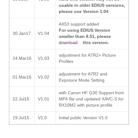
usable in older EDIUS versions,
please use Version 1.04
AX53 support added
For using EDIUS Version
30.Jan17
V1.04
smaller than 8.51, please
download
this version.
adjustment for A7R2+ Picture
24.Mar16
V1.03
Profiles
adjustment for A7R2 and
01.Mar16
V1.02
Exposure Mode Setting
with Canon HF G30 Support from
22.Jul15
V1.01
MP4 file und updated XAVC-S for
RX10M2 with picture profile
19.Jul15
V1.0
Initial public Version V1.0